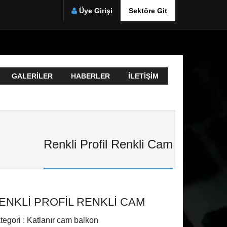
Üye Girişi
Sektöre Git
GALERILER
HABERLER
İLETIŞIM
Renkli Profil Renkli Cam
ENKLI PROFIL RENKLI CAM
tegori : Katlanır cam balkon