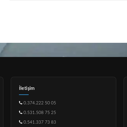
İletişim
0.374.222 50 05
0.531.508 75 25
0.541.337 73 83