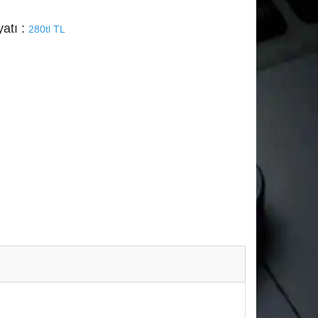
yatı :
280tl TL