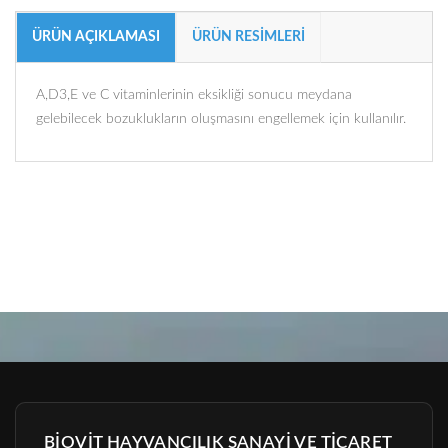
ÜRÜN AÇIKLAMASI
ÜRÜN RESIMLERI
A,D3,E ve C vitaminlerinin eksikliği sonucu meydana
gelebilecek bozuklukların oluşmasını engellemek için kullanılır.
BİOVİT HAYVANCILIK SANAYİ VE TİCARET