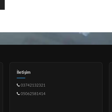
İletişim
03742132321
05062581414