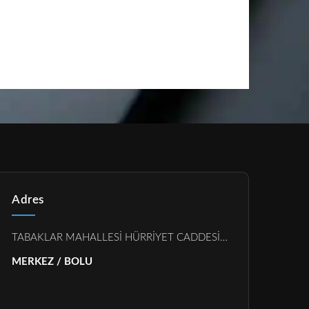
Adres
TABAKLAR MAHALLESİ HÜRRİYET CADDESİ ŞÜKRÜUSTA APARTMANI 27
MERKEZ / BOLU