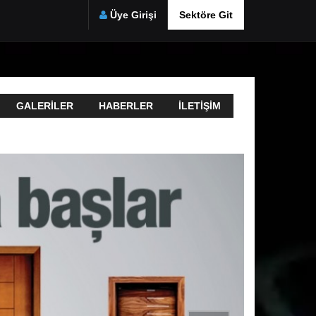
Üye Girişi
Sektöre Git
GALERILER
HABERLER
İLETIŞIM