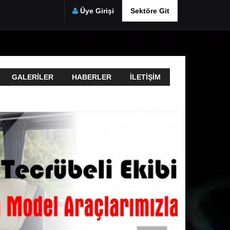
Üye Girişi
Sektöre Git
GALERILER
HABERLER
İLETIŞIM