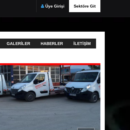
Üye Girişi
Sektöre Git
GALERILER
HABERLER
İLETIŞIM