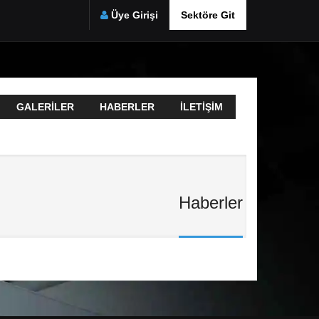
Üye Girişi
Sektöre Git
GALERILER
HABERLER
İLETIŞIM
Haberler