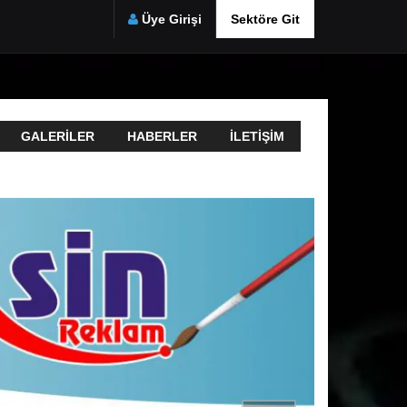
Üye Girişi
Sektöre Git
GALERILER
HABERLER
İLETIŞIM