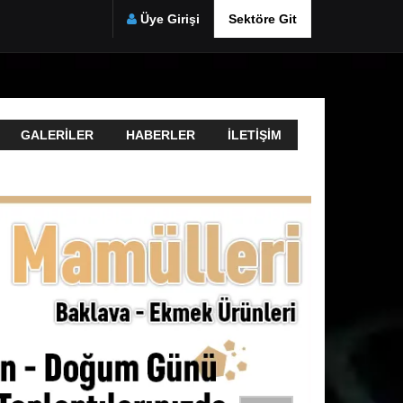
Üye Girişi
Sektöre Git
GALERILER
HABERLER
İLETIŞIM