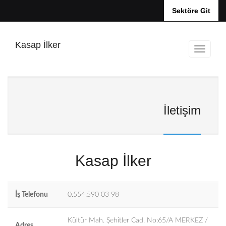
Sektöre Git
Kasap İlker
İletişim
Kasap İlker
İş Telefonu
0.554.590 03 98
Kültür Mah. Şehitler Cad. No:65/A MERKEZ /
Adres