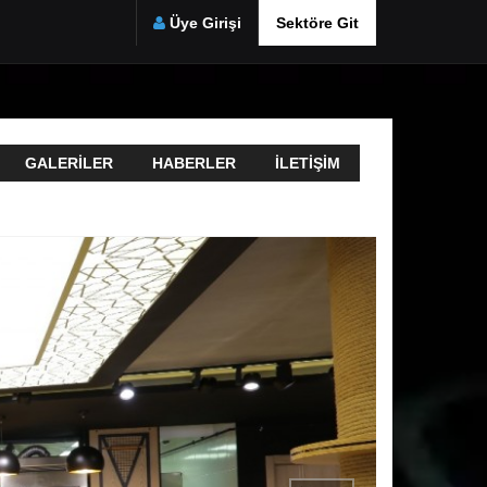
Üye Girişi
Sektöre Git
GALERILER
HABERLER
İLETIŞIM