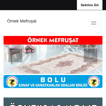
Sektöre Git
Örnek Mefruşat