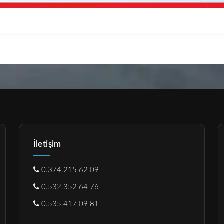
İletişim
0.374.215 62 09
0.532.352 64 76
0.535.417 09 81