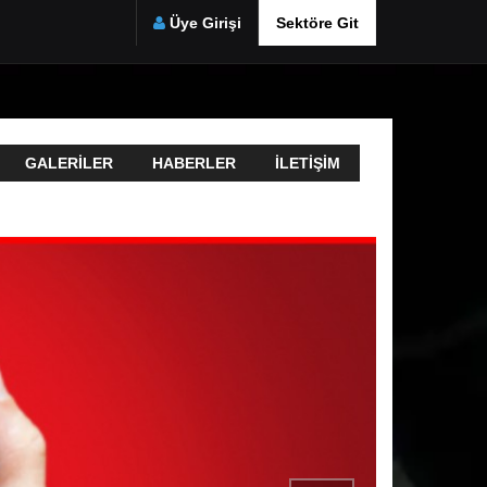
Üye Girişi
Sektöre Git
GALERILER
HABERLER
İLETIŞIM