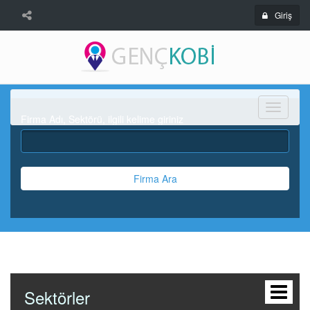
Giriş
Menü
Firma Adı, Sektörü, ilgili kelime giriniz
Firma Ara
Sektörler