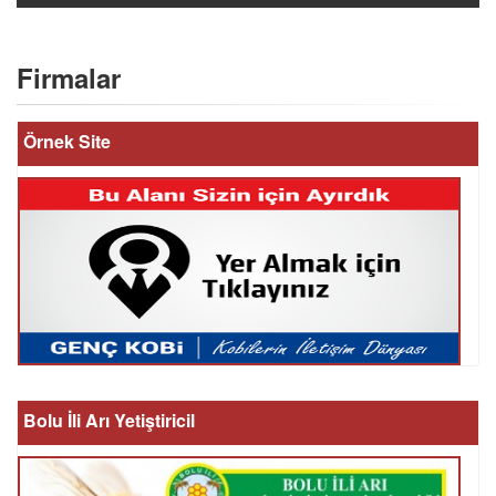
Firmalar
Örnek Site
Bolu İli Arı Yetiştiricil