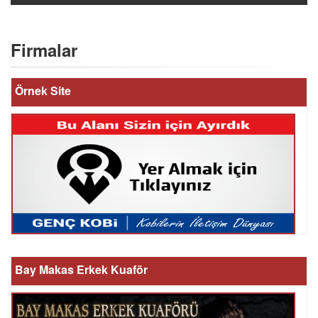
Firmalar
Örnek Site
Bay Makas Erkek Kuaför