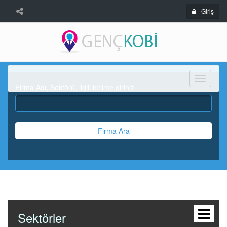
Giriş
Menü
Firma Adı, Sektörü, ilgili kelime giriniz
Firma Ara
Sektörler