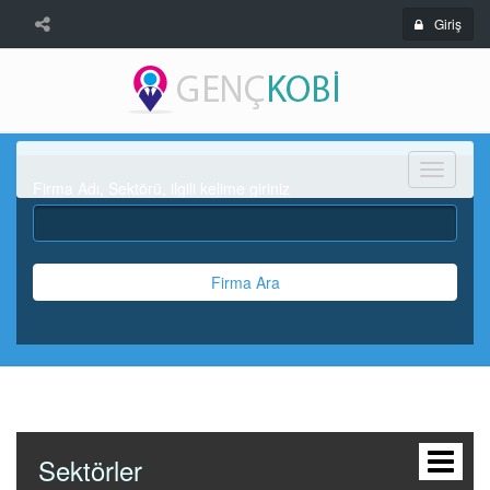
Giriş
Menü
Firma Adı, Sektörü, ilgili kelime giriniz
Firma Ara
Sektörler