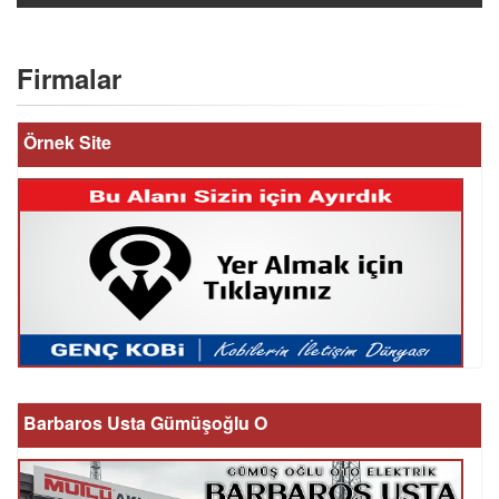
Firmalar
Örnek Site
Barbaros Usta Gümüşoğlu O