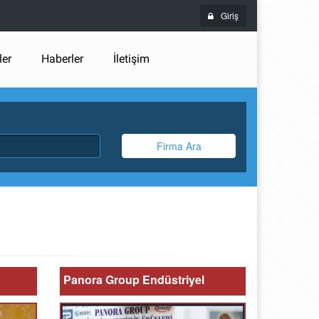
Giriş
ler
Haberler
İletişim
Firma Ara
Panora Group Endüstriyel