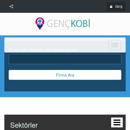
Giriş
Menü
Firma Adı, Sektörü, ilgili kelime giriniz
Firma Ara
Sektörler