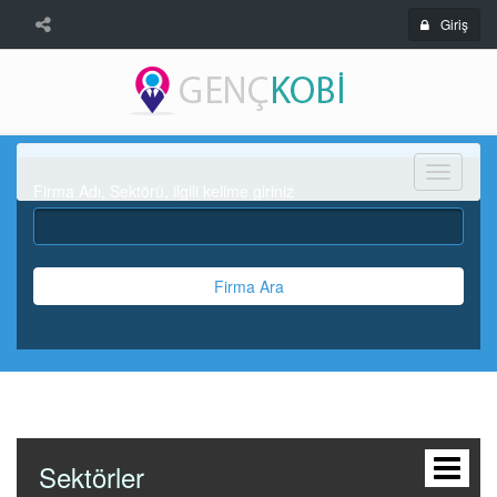
Giriş
Menü
Firma Adı, Sektörü, ilgili kelime giriniz
Firma Ara
Sektörler