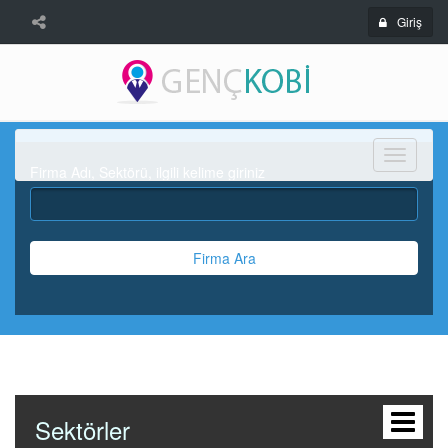
Giriş
Menü
Firma Adı, Sektörü, ilgili kelime giriniz
Firma Ara
Sektörler