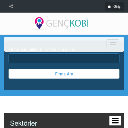
Giriş
Menü
Firma Adı, Sektörü, ilgili kelime giriniz
Firma Ara
Sektörler