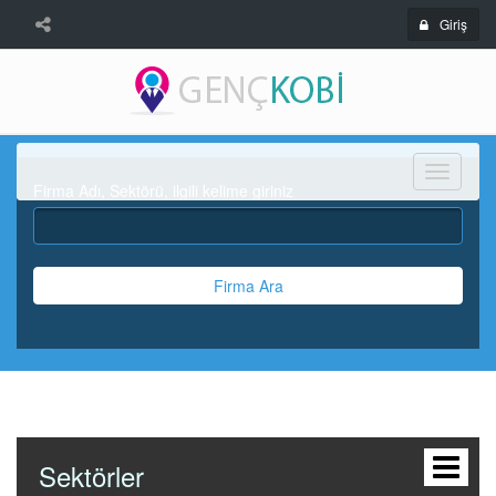
Giriş
Menü
Firma Adı, Sektörü, ilgili kelime giriniz
Firma Ara
Sektörler