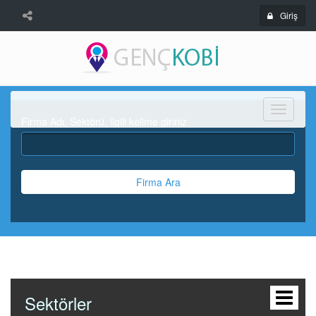
Giriş
Menü
Firma Adı, Sektörü, ilgili kelime giriniz
Firma Ara
Sektörler